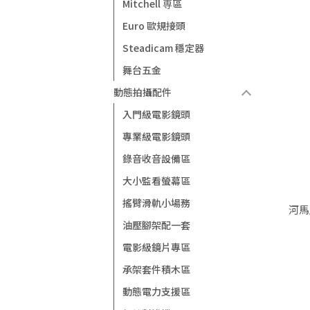
Mitchell 専區
Euro 歐規接頭
Steadicam 穩定器
舞台五金
動態拍攝配件
入門級電影鏡頭
專業級電影鏡頭
錄音收音設備區
大小監看螢幕區
搖臂滑軌小場務
河馬
油壓腳架配一套
電影級鏡片專區
承架套件積木區
動態電力支援區