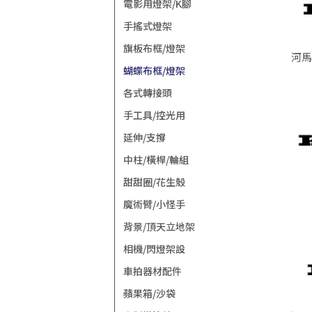
電影用燈架/K腳
手搖式燈架
旗板布框/燈架
河馬
蝴蝶布框/燈架
各式轉接頭
手工具/控光用
延伸/支撐
中柱/橫桿/輪組
甜甜圈/花生殼
魔術臂/小怪手
背景/頂天立地架
相機/閃燈架設
車拍器材配件
蘋果箱/沙袋