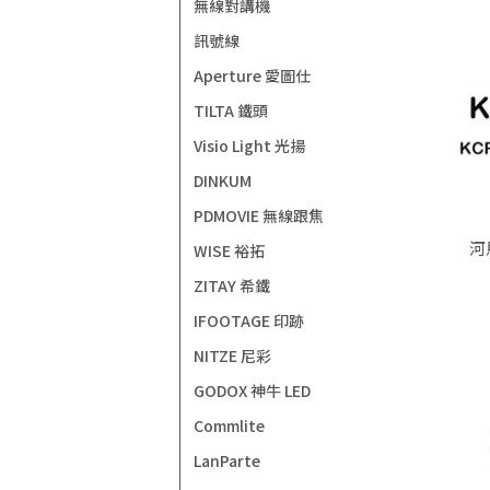
無線對講機
訊號線
Aperture 愛圖仕
TILTA 鐵頭
Visio Light 光揚
DINKUM
PDMOVIE 無線跟焦
河
WISE 裕拓
ZITAY 希鐵
IFOOTAGE 印跡
NITZE 尼彩
GODOX 神牛 LED
Commlite
LanParte