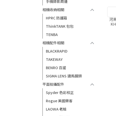
手機錄影周邊
相機收納相關
HPRC 防護箱
河馬
KH
ThinkTANK 包包
42
TENBA
相機配件相關
BLACKRAPID
TAKEWAY
BENRO 百諾
SIGMA LENS 適馬鏡頭
平面拍攝配件
Spyder 色彩校正
Rogue 美國樂客
LAOWA 老蛙