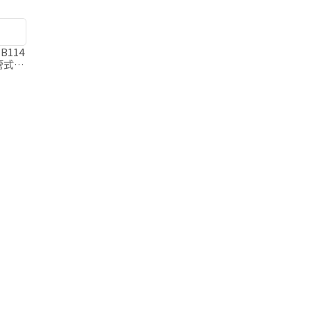
B114
心管式掛