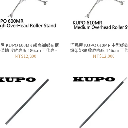
屋 KUPO 600MR 超高蝴蝶布框
河馬屋 KUPO 610MR 中型蝴
帶輪 收納高度 186cm 工作高度
燈架帶輪 收納高度 146cm 工
209~594cm
139~430cm
NT$12,800
NT$12,000