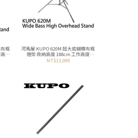
蝶布框
河馬屋 KUPO 620M 超大底蝴蝶布框
作高度
燈架 收納高度 188cm 工作高度
184.5~633cm
NT$13,000