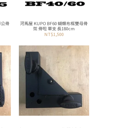
單公骨
河馬屋 KUPO BF60 蝴蝶布框雙母骨
架 骨啦 單支 長180cm
NT$1,500