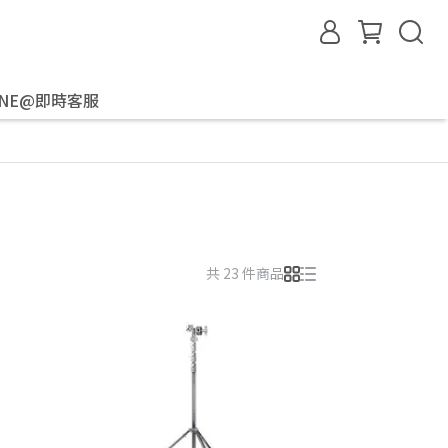
INE@即時客服
共 23 件商品