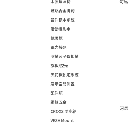
木製導演椅
河馬
鐵鋁合金掛鉤
管件積木系統
活動攝影車
紙燈籠
電力接頭
膠帶及子母扣帶
旗板/控光
天花板軌道系統
展示空間佈置
配件類
螺絲五金
河馬
CROXS 防水箱
VESA Mount