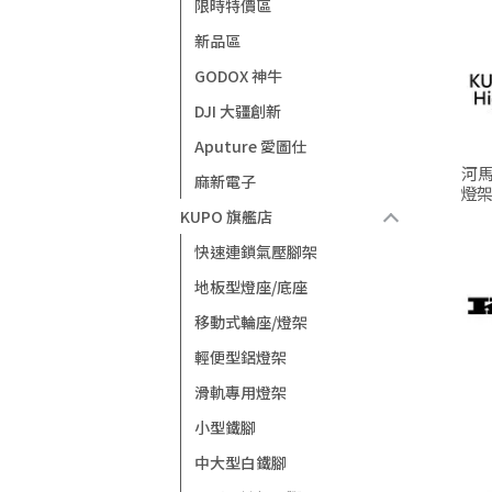
限時特價區
新品區
GODOX 神牛
DJI 大疆創新
Aputure 愛圖仕
河馬
麻新電子
燈架
KUPO 旗艦店
快速連鎖氣壓腳架
地板型燈座/底座
移動式輪座/燈架
輕便型鋁燈架
滑軌專用燈架
小型鐵腳
中大型白鐵腳