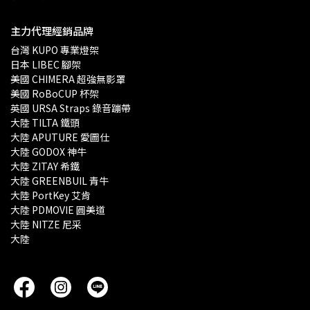
主力代理經銷品牌
台灣 KUPO 專業燈架 
日本 LIBEC 腳架
美國 CHIMERA 超強無影罩 
美國 RoBoCUP 杯架
英國 URSA Straps 錄音蹦帶
大陸 TILTA 鐵頭
大陸 APUTURE 愛圖仕
大陸 GODOX 神牛
大陸 ZITAY 希鐵
大陸 GREENBUIL 青牛
大陸 PortKey 艾肯
大陸 PDMOVIE 圓美道
大陸 NITZE 尼采
大陸 