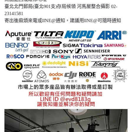
臺北北門郵局(臺北901支)存局候領 河馬屋整合攝影 02-
23141581
寄出後麻煩來電或lINE@通知，建議用lINE@可隨時通知