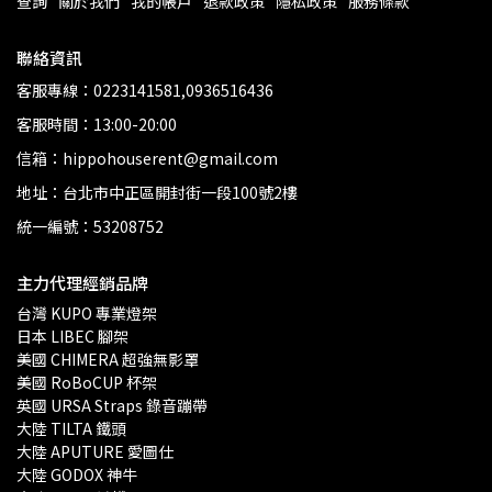
查詢
關於我們
我的帳戶
退款政策
隱私政策
服務條款
聯絡資訊
客服專線：0223141581,0936516436
客服時間：13:00-20:00
信箱：hippohouserent@gmail.com
地址：台北市中正區開封街一段100號2樓
統一編號：53208752
主力代理經銷品牌
台灣 KUPO 專業燈架 
日本 LIBEC 腳架
美國 CHIMERA 超強無影罩 
美國 RoBoCUP 杯架
英國 URSA Straps 錄音蹦帶
大陸 TILTA 鐵頭
大陸 APUTURE 愛圖仕
大陸 GODOX 神牛