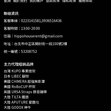
查詢
關於我們
我的帳戶
退款政策
隱私政策
服務條款
聯絡資訊
客服專線：0223141581,0936516436
客服時間：13:00-20:00
信箱：hippohouserent@gmail.com
地址：台北市中正區開封街一段100號2樓
統一編號：53208752
主力代理經銷品牌
台灣 KUPO 專業燈架 
日本 LIBEC 腳架
美國 CHIMERA 超強無影罩 
美國 RoBoCUP 杯架
英國 URSA Straps 錄音蹦帶
大陸 TILTA 鐵頭
大陸 APUTURE 愛圖仕
大陸 GODOX 神牛