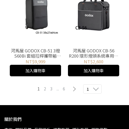
河馬屋 GODOX CB-51 3燈
河馬屋 GODOX CB-56
S60Bi 套組拉桿攜帶箱
R200 環形燈頭系統專用箱
38x27x64cm
包 尺寸 42x42x24cm
NT$9,999
NT$2,600
加入購物車
加入購物車
1
2
3
...
6
1
關於我們