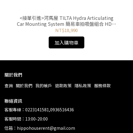
固定
<接單引進>河馬屋 TILTA Hydra Articulating
河
Car Mounting System 簡易車拍吸盤組合 HDA-
T11
NT$18,990
加入購物車
關於我們
查詢
關於我們
我的帳戶
退款政策
隱私政策
服務條款
聯絡資訊
客服專線：0223141581,0936516436
客服時間：13:00-20:00
信箱：hippohouserent@gmail.com