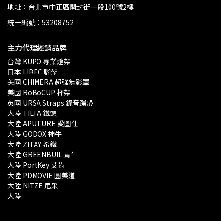
地址：台北市中正區開封街一段100號2樓
統一編號：53208752
主力代理經銷品牌
台灣 KUPO 專業燈架 
日本 LIBEC 腳架
美國 CHIMERA 超強無影罩 
美國 RoBoCUP 杯架
英國 URSA Straps 錄音蹦帶
大陸 TILTA 鐵頭
大陸 APUTURE 愛圖仕
大陸 GODOX 神牛
大陸 ZITAY 希鐵
大陸 GREENBUIL 青牛
大陸 PortKey 艾肯
大陸 PDMOVIE 圓美道
大陸 NITZE 尼采
大陸 