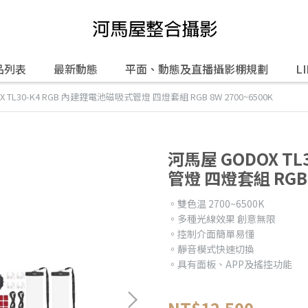
品列表
最新動態
平面、動態及直播攝影棚規劃
L
 TL30-K4 RGB 內建鋰電池磁吸式管燈 四燈套組 RGB 8W 2700~6500K
河馬屋 GODOX T
管燈 四燈套組 RGB 8
。雙色温 2700~6500K
。多種光線效果 創意無限
。控制介面簡單易懂
。靜音模式快速切換
。具有面板、APP及搖控功能