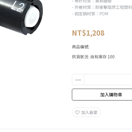
- 導針材質：黃銅鍍銀
- 外被材質：耐衝擊阻燃工程塑
- 固定銷材質：POM
NT$1,208
商品編號:
供貨狀況:
尚有庫存 100
加入購物車
加入最愛