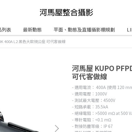
品列表
最新動態
平面、動態及直播攝影棚規劃
L
2BK 400A L2 黑色大歐規公座 可代客做線
河馬屋 KUPO PFP
可代客做線
- 適用電流： 400A (使用 120 
- 適用電壓：1000V
- 測試最大電壓：4500V
- 短路承載：35.5kA
- 絕緣電阻：>5000 mΩ at 500 V
- 導針電阻：<0.1 mΩ
- 對接防塵等級：IP 67