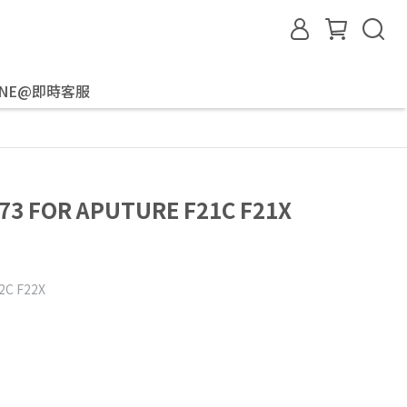
INE@即時客服
3 FOR APUTURE F21C F21X
2C F22X