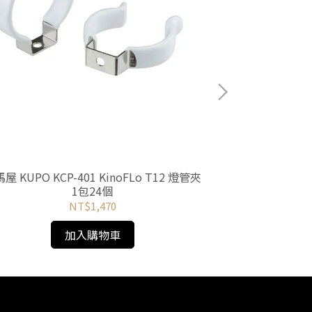
屋 KUPO KCP-401 KinoFLo T12 燈管夾
河馬屋 KUPO 
1包24個
片 FOR
NT$1,470
加入購物車