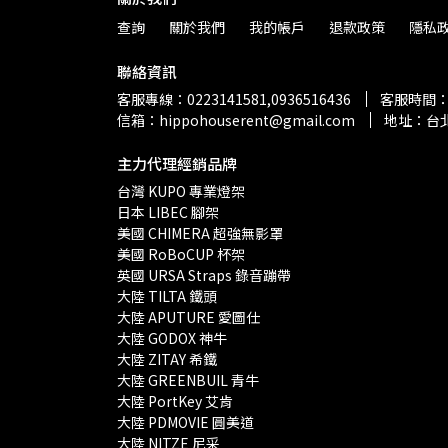
查詢
關於我們
我的帳戶
退款政策
隱私
聯絡資訊
客服專線：0223141581,0936516436
客服時間：13
信箱：hippohouserent@gmail.com
地址：台北
主力代理經銷品牌
台灣 KUPO 專業燈架 
日本 LIBEC 腳架
美國 CHIMERA 超強無影罩 
美國 RoBoCUP 杯架
英國 URSA Straps 錄音蹦帶
大陸 TILTA 鐵頭
大陸 APUTURE 愛圖仕
大陸 GODOX 神牛
大陸 ZITAY 希鐵
大陸 GREENBUIL 青牛
大陸 PortKey 艾肯
大陸 PDMOVIE 圓美道
大陸 NITZE 尼采