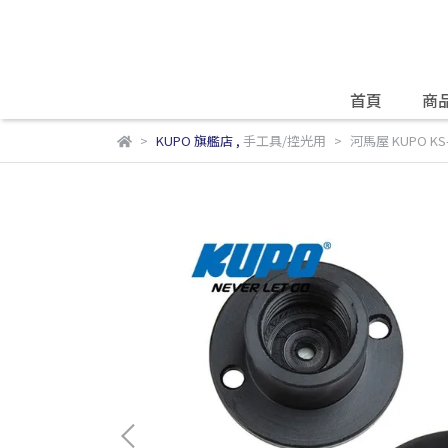
首頁
商
KUPO 旗艦店
,
手工具/控光用
河馬屋 KUPO KS