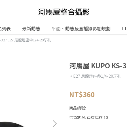
品列表
最新動態
平面、動態及直播攝影棚規劃
L
-327 E27 尼龍燈座帶1/4-20牙孔
河馬屋 KUPO KS-
。E27 尼龍燈座帶1/4-20牙孔
NT$360
商品編號:
供貨狀況:
尚有庫存 10