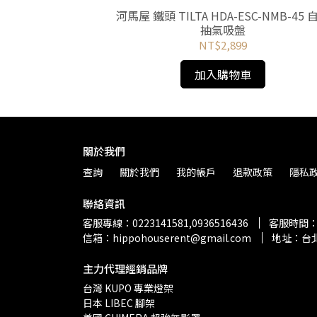
INLESS STEEL
河馬屋 鐵頭 TILTA HDA-ESC-NMB-45 
/8-16 MALE
抽氣吸盤
NT$2,899
加入購物車
關於我們
查詢
關於我們
我的帳戶
退款政策
隱私
聯絡資訊
客服專線：0223141581,0936516436
客服時間：13
信箱：hippohouserent@gmail.com
地址：台北
主力代理經銷品牌
台灣 KUPO 專業燈架 
日本 LIBEC 腳架