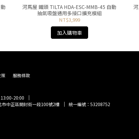
自動
河馬屋 鐵頭 TILTA HDA-ESC-MMB-45 自動
河
抽氣吸盤通用多接口擴充模組
NT$3,999
加入購物車
政策
服務條款
:00-20:00
市中正區開封街一段100號2樓
統一編號：53208752