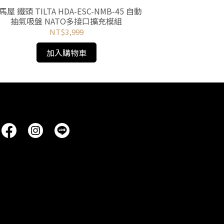
馬屋 鐵頭 TILTA HDA-ESC-NMB-45 自動
河馬屋 WS-24
抽氣吸盤 NATO多接口擴充模組
輪扳手 
NT$3,999
加入購物車