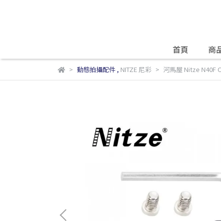
首頁
商
動態拍攝配件
,
NITZE 尼彩
河馬屋 Nitze N40F