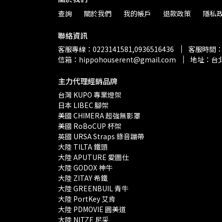
查詢
關於我們
我的帳戶
退款政策
隱私
聯絡資訊
客服專線：0223141581,0936516436
客服時間：13
信箱：hippohouserent@gmail.com
地址：台北
主力代理經銷品牌
台灣 KUPO 專業燈架 
日本 LIBEC 腳架
美國 CHIMERA 超強無影罩 
美國 RoBoCUP 杯架
英國 URSA Straps 錄音蹦帶
大陸 TILTA 鐵頭
大陸 APUTURE 愛圖仕
大陸 GODOX 神牛
大陸 ZITAY 希鐵
大陸 GREENBUIL 青牛
大陸 PortKey 艾肯
大陸 PDMOVIE 圓美道
大陸 NITZE 尼采