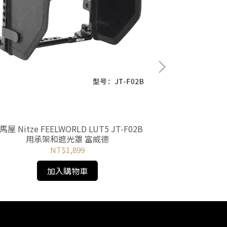
馬屋 Nitze FEELWORLD LUT5 JT-F02B
河馬屋 螢幕
用承架和遮光罩 富威德
NT$1,899
加入購物車