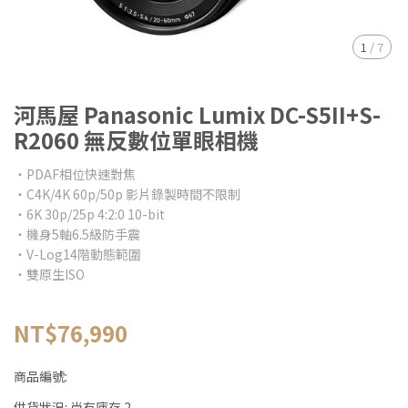
1
/
7
河馬屋 Panasonic Lumix DC-S5II+S-
R2060 無反數位單眼相機
・PDAF相位快速對焦
・C4K/4K 60p/50p 影片錄製時間不限制
・6K 30p/25p 4:2:0 10-bit
・機身5軸6.5級防手震
・V-Log14階動態範圍
・雙原生ISO
NT$76,990
商品編號:
供貨狀況:
尚有庫存 2