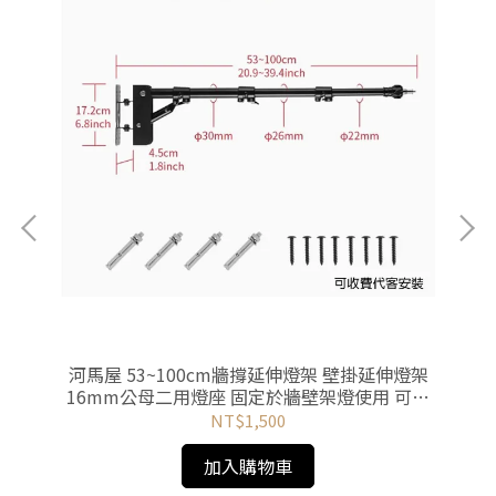
河馬屋 53~100cm牆撐延伸燈架 壁掛延伸燈架
河
16mm公母二用燈座 固定於牆壁架燈使用 可收
費代客安裝
NT$1,500
加入購物車