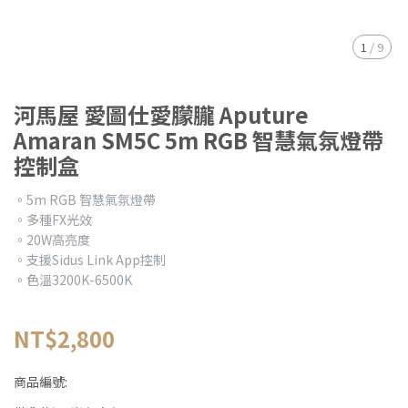
1
/
9
河馬屋 愛圖仕愛朦朧 Aputure
Amaran SM5C 5m RGB 智慧氣氛燈帶
控制盒
。5m RGB 智慧氣氛燈帶
。多種FX光效
。20W高亮度
。支援Sidus Link App控制
。色溫3200K-6500K
NT$2,800
商品編號: