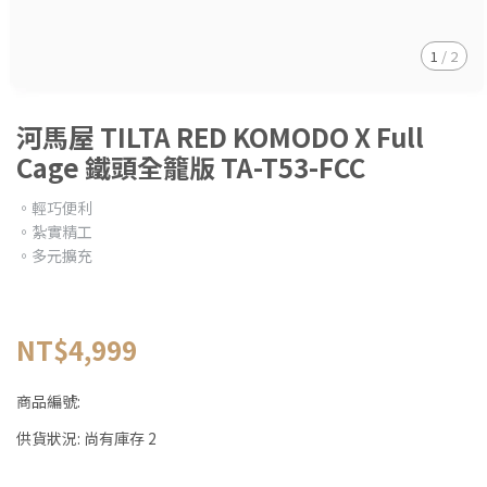
1
/
2
河馬屋 TILTA RED KOMODO X Full
Cage 鐵頭全籠版 TA-T53-FCC
。輕巧便利
。紮實精工
。多元擴充
NT$4,999
商品編號:
供貨狀況:
尚有庫存 2