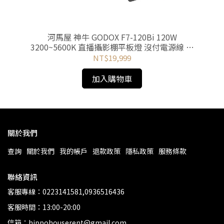
i
河馬屋 神牛 GODOX F7-120Bi 120W
3200~5600K 直播攝影棚平板燈 沒付電源線 規
3
劃工程用
NT$19,999
加入購物車
關於我們
查詢
關於我們
我的帳戶
退款政策
隱私政策
服務條款
聯絡資訊
客服專線：0223141581,0936516436
客服時間：13:00-20:00
信箱：hippohouserent@gmail.com