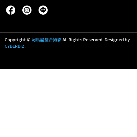
Copyright ©
河馬屋整合攝影
All Rights Reserved.
Designed by
CYBERBIZ
.