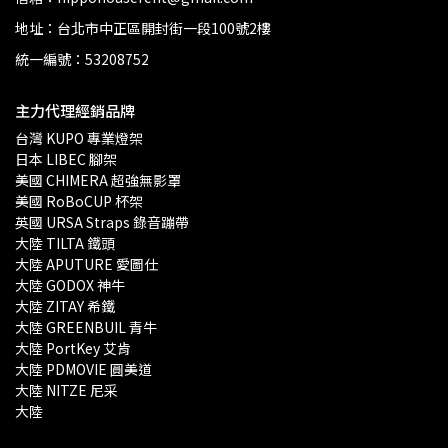
地址：台北市中正區開封街一段100號2樓
統一編號：53208752
主力代理經銷品牌
台灣 KUPO 專業燈架 
日本 LIBEC 腳架
美國 CHIMERA 超強無影罩 
美國 RoBoCUP 杯架
英國 URSA Straps 錄音蹦帶
大陸 TILTA 鐵頭
大陸 APUTURE 愛圖仕
大陸 GODOX 神牛
大陸 ZITAY 希鐵
大陸 GREENBUIL 青牛
大陸 PortKey 艾肯
大陸 PDMOVIE 圓美道
大陸 NITZE 尼采
大陸 