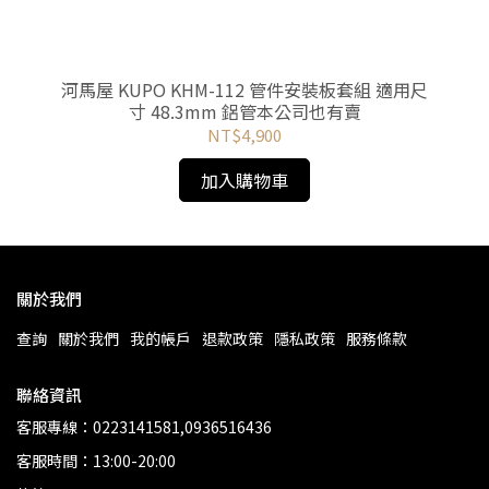
片拍攝
河馬屋 KUPO KHM-112 管件安裝板套組 適用尺
河
寸 48.3mm 鋁管本公司也有賣
NT$4,900
加入購物車
關於我們
查詢
關於我們
我的帳戶
退款政策
隱私政策
服務條款
聯絡資訊
客服專線：0223141581,0936516436
客服時間：13:00-20:00