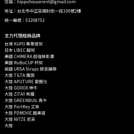
信箱：hippohouserent@gmail.com
地址：台北市中正區開封街一段100號2樓
統一編號：53208752
主力代理經銷品牌
台灣 KUPO 專業燈架 
日本 LIBEC 腳架
美國 CHIMERA 超強無影罩 
美國 RoBoCUP 杯架
英國 URSA Straps 錄音蹦帶
大陸 TILTA 鐵頭
大陸 APUTURE 愛圖仕
大陸 GODOX 神牛
大陸 ZITAY 希鐵
大陸 GREENBUIL 青牛
大陸 PortKey 艾肯
大陸 PDMOVIE 圓美道
大陸 NITZE 尼采
大陸 