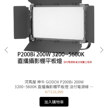
5°反
河馬屋 神牛 GODOX P200Bi 200W
河
3200~5600K 直播攝影棚平板燈 沒付電源線 規
劃工程用
NT$19,999
加入購物車