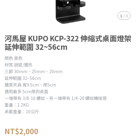
1
/
3
河馬屋 KUPO KCP-322 伸縮式桌面燈架
延伸範圍 32~56cm
顏色 黑色
材質 鋁管/鐵夾
三節 30mm、25mm、20mm
延伸範圍 32~56cm
鐵質夾具 寬9.5cm、厚5cm
適用最多 5cm厚的桌面
一端帶有 3/8-16 螺紋，另一端帶有 1/4-20 螺紋轉接頭
重量：1.2KG
承載重量：10公斤
NT$2,000