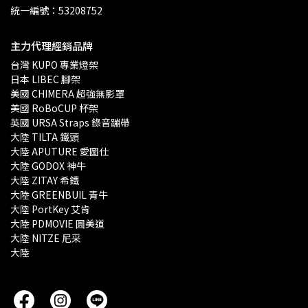
統一編號：53208752
主力代理經銷品牌
台灣 KUPO 專業燈架 
日本 LIBEC 腳架
美國 CHIMERA 超強無影罩 
美國 RoBoCUP 杯架
英國 URSA Straps 錄音蹦帶
大陸 TILTA 鐵頭
大陸 APUTURE 愛圖仕
大陸 GODOX 神牛
大陸 ZITAY 希鐵
大陸 GREENBUIL 青牛
大陸 PortKey 艾肯
大陸 PDMOVIE 圓美道
大陸 NITZE 尼采
大陸 