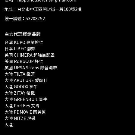
地址：台北市中正區開封街一段100號2樓
統一編號：53208752
主力代理經銷品牌
台灣 KUPO 專業燈架 
日本 LIBEC 腳架
美國 CHIMERA 超強無影罩 
美國 RoBoCUP 杯架
英國 URSA Straps 錄音蹦帶
大陸 TILTA 鐵頭
大陸 APUTURE 愛圖仕
大陸 GODOX 神牛
大陸 ZITAY 希鐵
大陸 GREENBUIL 青牛
大陸 PortKey 艾肯
大陸 PDMOVIE 圓美道
大陸 NITZE 尼采
大陸 