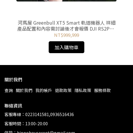
度
河馬屋 Greenbull XT5 Smart 軌道機器人 祥細
河馬
產品配置和內容需討論後才會報價 DJI RS2PRO
RS3PRO RS4PRO
NT$999,999
加入購物車
關於我們
查詢
關於我們
我的帳戶
退款政策
隱私政策
服務條款
聯絡資訊
客服專線：0223141581,0936516436
客服時間：13:00-20:00
信箱：hippohouserent@gmail.com