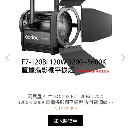
i
河馬屋 神牛 GODOX F7-120Bi 120W
3200~5600K 直播攝影棚平板燈 沒付電源線 規
3
劃工程用
NT$19,999
加入購物車