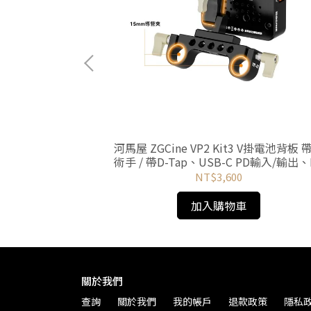
0 F530 F570
河馬屋 ZGCine VP2 Kit3 V掛電池背板 
輸出假電池 DCx1
術手 / 帶D-Tap、USB-C PD輸入/輸出、
輸入、LEMO接口
NT$3,600
加入購物車
關於我們
查詢
關於我們
我的帳戶
退款政策
隱私