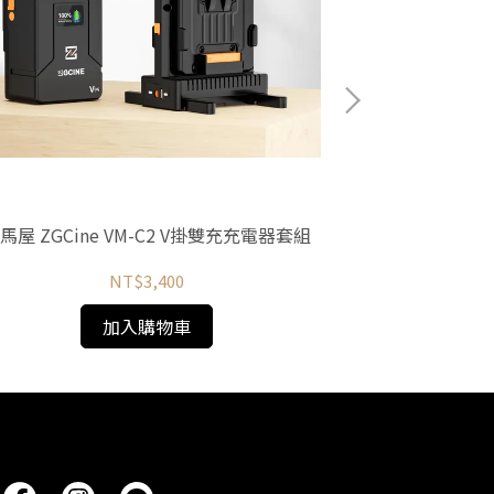
馬屋 ZGCine VM-C2 V掛雙充充電器套組
河馬屋 ZGCin
池 99wh 680
NT$3,400
加入購物車