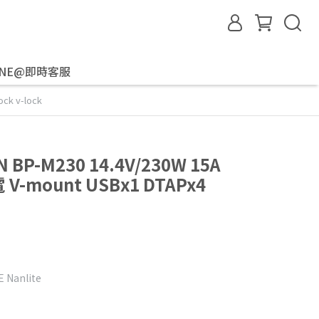
INE@即時客服
k v-lock
BP-M230 14.4V/230W 15A
-mount USBx1 DTAPx4
Nanlite