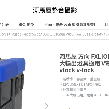
品列表
最新動態
平面、動態及直播攝影棚規劃
L
N BP-M230 14.4V/230W 15A 大輸出燈具適用 V電 V-mount USBx1 DTAPx4 vloc
河馬屋 方向 FXLION 
大輸出燈具適用 V電 V
vlock v-lock
。體積小、容量大、重量輕。
。自帶USBX1 DTAPX4 接口
。外觀精美容量足
。15A 大輸出燈具適用 APUTURE 