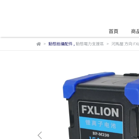
首頁
商
動態拍攝配件
,
動態電力支援區
河馬屋 方向 FXLIO