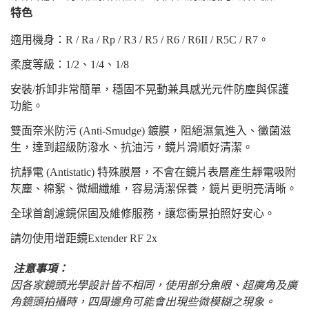
特色
適用機身：
R / Ra / Rp / R3 / R5 / R6 / R6II / R5C / R7。
柔度等級：1/2、1/4、1/8
安裝/拆卸非常簡單，穩固不晃動兼具感光元件防塵與保護
功能。
雙面奈米防污 (Anti-Smudge) 鍍膜，阻絕濕氣進入、黴菌滋
生，達到超級防潑水、抗油污，鏡片滑順好清潔。
抗靜電 (Antistatic) 特殊膜層，不會在鏡片表層產生靜電吸附
灰塵、棉絮、微細纖維，容易清潔保養，鏡片更明亮清晰。
全球首創濾鏡保固及維修服務，讓您衝景拍照好安心。
請勿使用增距鏡Extender RF 2x
注意事項：
因各家鏡頭光學設計皆不相同，使用部分魚眼、超廣角及廣
角鏡頭拍攝時，四周邊角可能會出現些微模糊之現象。