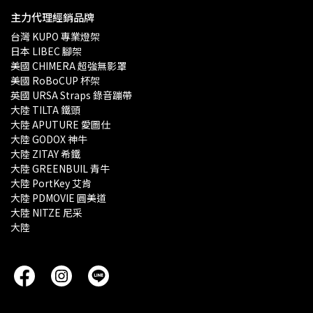
主力代理經銷品牌
台灣 KUPO 專業燈架 
日本 LIBEC 腳架
美國 CHIMERA 超強無影罩 
美國 RoBoCUP 杯架
英國 URSA Straps 錄音蹦帶
大陸 TILTA 鐵頭
大陸 APUTURE 愛圖仕
大陸 GODOX 神牛
大陸 ZITAY 希鐵
大陸 GREENBUIL 青牛
大陸 PortKey 艾肯
大陸 PDMOVIE 圓美道
大陸 NITZE 尼采
大陸 