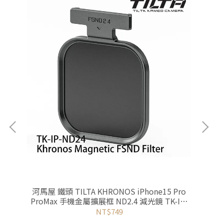
ro
河馬屋 鐵頭 TILTA KHRONOS iPhone15 Pro
河
K-
ProMax 手機金屬擴展框 ND2.4 減光鏡 TK-IP-
P
ND2.8
NT$749