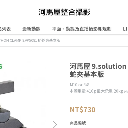
品列表
最新動態
平面、動態及直播攝影棚規劃
L
PYTHON CLAMP 9.VP5081 蟒蛇夾基本版
河馬屋 9.solution
蛇夾基本版
M10 or 3/8
本體重量 410g 最大𠄘重 20kg 
NT$730
商品編號: