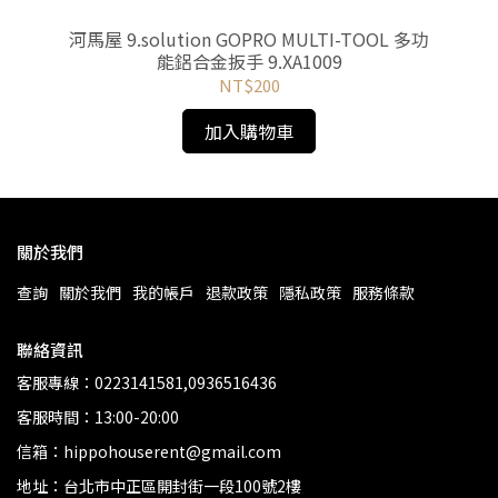
延伸
河馬屋 9.solution GOPRO MULTI-TOOL 多功
能鋁合金扳手 9.XA1009
J
NT$200
加入購物車
關於我們
查詢
關於我們
我的帳戶
退款政策
隱私政策
服務條款
聯絡資訊
客服專線：0223141581,0936516436
客服時間：13:00-20:00
信箱：hippohouserent@gmail.com
地址：台北市中正區開封街一段100號2樓