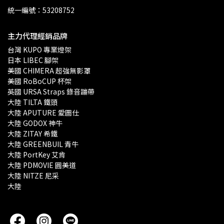
統一編號：53208752
主力代理經銷品牌
台灣 KUPO 專業燈架 
日本 LIBEC 腳架
美國 CHIMERA 超強無影罩 
美國 RoBoCUP 杯架
英國 URSA Straps 錄音蹦帶
大陸 TILTA 鐵頭
大陸 APUTURE 愛圖仕
大陸 GODOX 神牛
大陸 ZITAY 希鐵
大陸 GREENBUIL 青牛
大陸 PortKey 艾肯
大陸 PDMOVIE 圓美道
大陸 NITZE 尼采
大陸 