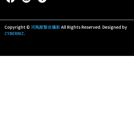
Copyright ©
河馬屋整合攝影
All Rights Reserved.
Designed by
CYBERBIZ
.