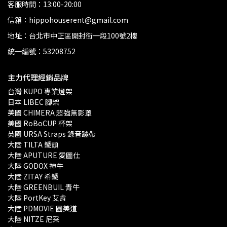
客服時間：13:00-20:00
信箱：hippohouserent@gmail.com
地址：台北市中正區開封街一段100號2樓
統一編號：53208752
主力代理經銷品牌
台灣 KUPO 專業燈架 
日本 LIBEC 腳架
美國 CHIMERA 超強無影罩 
美國 RoBoCUP 杯架
英國 URSA Straps 錄音蹦帶
大陸 TILTA 鐵頭
大陸 APUTURE 愛圖仕
大陸 GODOX 神牛
大陸 ZITAY 希鐵
大陸 GREENBUIL 青牛
大陸 PortKey 艾肯
大陸 PDMOVIE 圓美道
大陸 NITZE 尼采