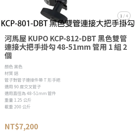
1
/
4
河馬屋 KUPO KCP-812-DBT 黑色雙管
連接大把手掛勾 48-51mm 管用 1 組 2
個
顏色 黑色
材質 鋁
管子對管子連接件帶 T 形手把
適用 90 度交叉管子
適用直徑為 48-51mm 管件
重量 1.25 公斤
載重 200 公斤
NT$7,200