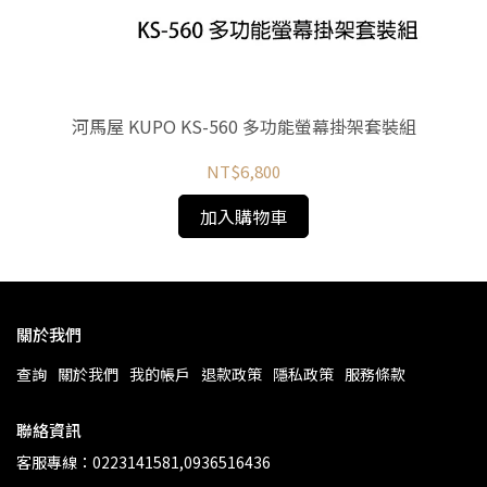
ze
rt
河馬屋 KUPO KS-560 多功能螢幕掛架套裝組
河馬
NT$6,800
加入購物車
關於我們
查詢
關於我們
我的帳戶
退款政策
隱私政策
服務條款
聯絡資訊
客服專線：0223141581,0936516436