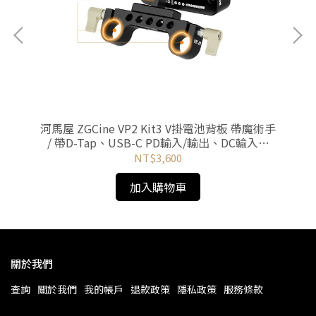
-
河馬屋 ZGCine VP2 Kit3 V掛電池背板 帶魔術手
河
CK
/ 帶D-Tap、USB-C PD輸入/輸出、DC輸入、
99
LEMO接口
NT$3,600
加入購物車
關於我們
查詢
關於我們
我的帳戶
退款政策
隱私政策
服務條款