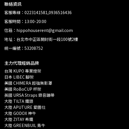
聯絡資訊
客服專線：0223141581,0936516436
客服時間：13:00-20:00
信箱：hippohouserent@gmail.com
地址：台北市中正區開封街一段100號2樓
統一編號：53208752
主力代理經銷品牌
台灣 KUPO 專業燈架 
日本 LIBEC 腳架
美國 CHIMERA 超強無影罩 
美國 RoBoCUP 杯架
英國 URSA Straps 錄音蹦帶
大陸 TILTA 鐵頭
大陸 APUTURE 愛圖仕
大陸 GODOX 神牛
大陸 ZITAY 希鐵
大陸 GREENBUIL 青牛