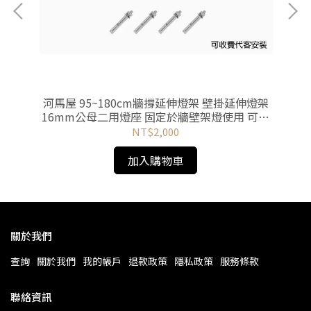
A
河馬屋 95~180cm牆撐延伸燈架 壁掛延伸燈架
河
16mm公母二用燈座 固定於牆壁架燈使用 可收
1
費代客安裝
NT$2,000
加入購物車
關於我們
查詢
關於我們
我的帳戶
退款政策
隱私政策
服務條款
聯絡資訊