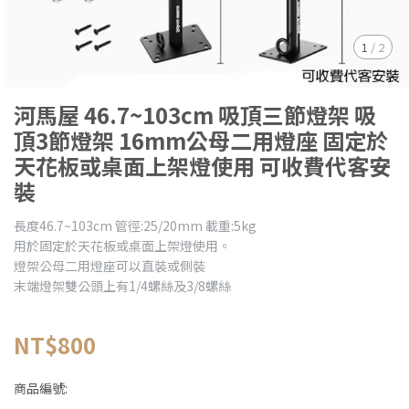
1
/
2
河馬屋 46.7~103cm 吸頂三節燈架 吸
頂3節燈架 16mm公母二用燈座 固定於
天花板或桌面上架燈使用 可收費代客安
裝
長度46.7~103cm 管徑:25/20mm 載重:5kg
用於固定於天花板或桌面上架燈使用。
燈架公母二用燈座可以直裝或側裝
末端燈架雙公頭上有1/4螺絲及3/8螺絲
NT$800
商品編號: