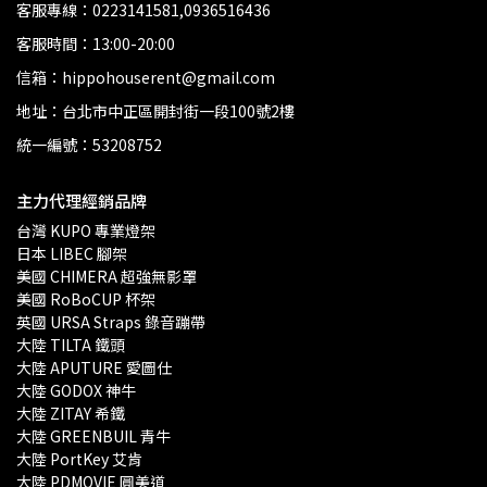
客服專線：0223141581,0936516436
客服時間：13:00-20:00
信箱：hippohouserent@gmail.com
地址：台北市中正區開封街一段100號2樓
統一編號：53208752
主力代理經銷品牌
台灣 KUPO 專業燈架 
日本 LIBEC 腳架
美國 CHIMERA 超強無影罩 
美國 RoBoCUP 杯架
英國 URSA Straps 錄音蹦帶
大陸 TILTA 鐵頭
大陸 APUTURE 愛圖仕
大陸 GODOX 神牛
大陸 ZITAY 希鐵
大陸 GREENBUIL 青牛
大陸 PortKey 艾肯
大陸 PDMOVIE 圓美道