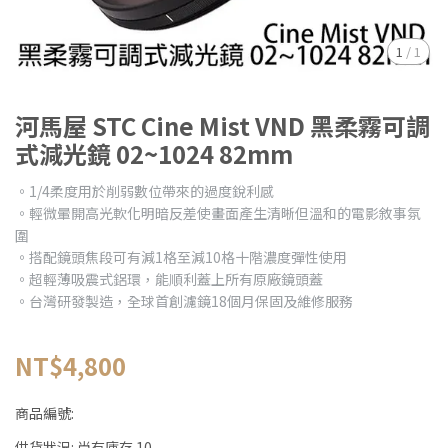
1
/
1
河馬屋 STC Cine Mist VND 黑柔霧可調
式減光鏡 02~1024 82mm
。1/4柔度用於削弱數位帶來的過度銳利感
。輕微暈開高光軟化明暗反差使畫面產生清晰但溫和的電影敘事氛
圍
。搭配鏡頭焦段可有減1格至減10格十階濃度彈性使用
。超輕薄吸震式鋁環，能順利蓋上所有原廠鏡頭蓋
。台灣研發製造，全球首創濾鏡18個月保固及維修服務
NT$4,800
商品編號:
供貨狀況:
尚有庫存 10