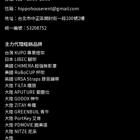
信箱：hippohouserent@gmail.com
地址：台北市中正區開封街一段100號2樓
統一編號：53208752
主力代理經銷品牌
台灣 KUPO 專業燈架 
日本 LIBEC 腳架
美國 CHIMERA 超強無影罩 
美國 RoBoCUP 杯架
英國 URSA Straps 錄音蹦帶
大陸 TILTA 鐵頭
大陸 APUTURE 愛圖仕
大陸 GODOX 神牛
大陸 ZITAY 希鐵
大陸 GREENBUIL 青牛
大陸 PortKey 艾肯
大陸 PDMOVIE 圓美道
大陸 NITZE 尼采
大陸 