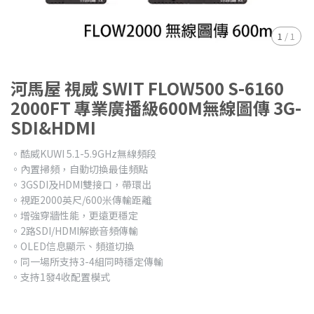
1
/
1
河馬屋 視威 SWIT FLOW500 S-6160
2000FT 專業廣播級600M無線圖傳 3G-
SDI&HDMI
。酷威KUWI 5.1-5.9GHz無線頻段
。內置掃頻，自動切換最佳頻點
。3GSDI及HDMI雙接口，帶環出
。視距2000英尺/600米傳輸距離
。增強穿牆性能，更遠更穩定
。2路SDI/HDMI解嵌音頻傳輸
。OLED信息顯示、頻道切換
。同一場所支持3-4組同時穩定傳輸
。支持1發4收配置模式