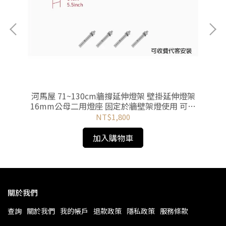
0K
河馬屋 71~130cm牆撐延伸燈架 壁掛延伸燈架
河
16mm公母二用燈座 固定於牆壁架燈使用 可收
費代客安裝
NT$1,800
加入購物車
關於我們
查詢
關於我們
我的帳戶
退款政策
隱私政策
服務條款