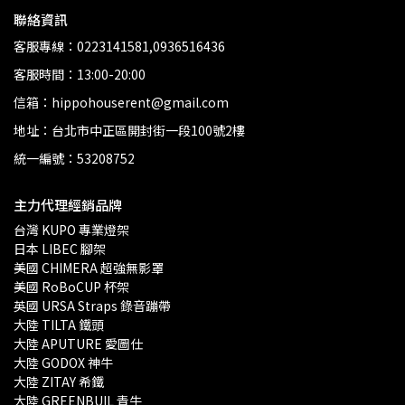
聯絡資訊
客服專線：0223141581,0936516436
客服時間：13:00-20:00
信箱：hippohouserent@gmail.com
地址：台北市中正區開封街一段100號2樓
統一編號：53208752
主力代理經銷品牌
台灣 KUPO 專業燈架 
日本 LIBEC 腳架
美國 CHIMERA 超強無影罩 
美國 RoBoCUP 杯架
英國 URSA Straps 錄音蹦帶
大陸 TILTA 鐵頭
大陸 APUTURE 愛圖仕
大陸 GODOX 神牛
大陸 ZITAY 希鐵
大陸 GREENBUIL 青牛