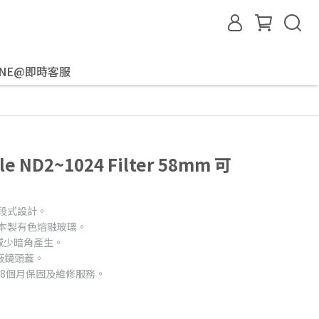
INE@即時客服
e ND2~1024 Filter 58mm 可
無段式設計。
與日本製有色熔融玻璃。
減少暗角產生。
廠鏡頭蓋。
8個月保固及維修服務。