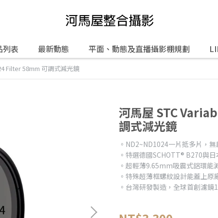
品列表
最新動態
平面、動態及直播攝影棚規劃
L
024 Filter 58mm 可調式減光鏡
河馬屋 STC Variabl
調式減光鏡
。ND2~ND1024一片抵多片，
。特選德國SCHOTT® B270
。超輕薄9.65mm吸震式鋁環能
。特殊超薄框螺紋設計能蓋上原
。台灣研發製造，全球首創濾鏡1