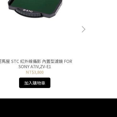
河馬屋 STC 紅外線攝影 內置型濾鏡 FOR
河馬屋 STC 
SONY A7IV,ZV-E1
SONY A7C, A7,
A7RII
NT$3,800
加入購物車