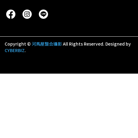
Copyright ©
河馬屋整合攝影
All Rights Reserved.
Designed by
CYBERBIZ
.