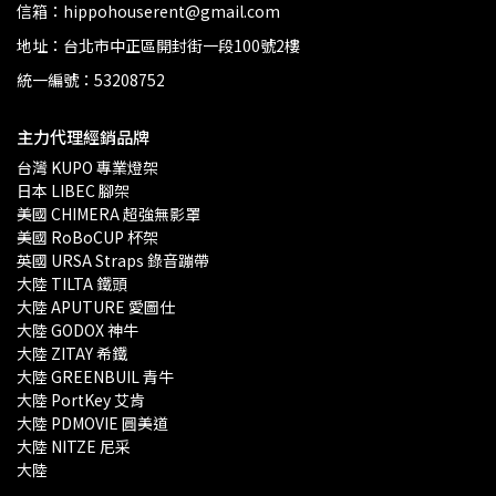
信箱：hippohouserent@gmail.com
地址：台北市中正區開封街一段100號2樓
統一編號：53208752
主力代理經銷品牌
台灣 KUPO 專業燈架 
日本 LIBEC 腳架
美國 CHIMERA 超強無影罩 
美國 RoBoCUP 杯架
英國 URSA Straps 錄音蹦帶
大陸 TILTA 鐵頭
大陸 APUTURE 愛圖仕
大陸 GODOX 神牛
大陸 ZITAY 希鐵
大陸 GREENBUIL 青牛
大陸 PortKey 艾肯
大陸 PDMOVIE 圓美道
大陸 NITZE 尼采
大陸 