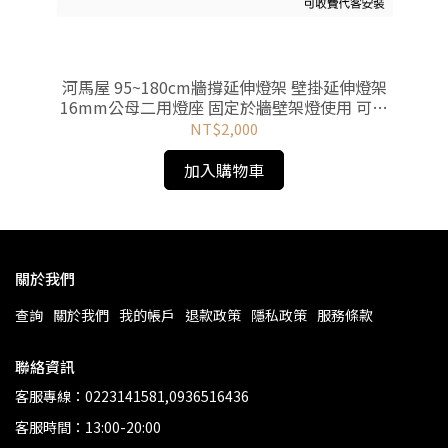
河馬屋 95~180cm牆撐延伸燈架 壁掛延伸燈架
河
16mm公母二用燈座 固定於牆壁架燈使用 可收
1
費代客安裝
NT$2,000
加入購物車
關於我們
查詢
關於我們
我的帳戶
退款政策
隱私政策
服務條款
聯絡資訊
客服專線：0223141581,0936516436
客服時間：13:00-20:00