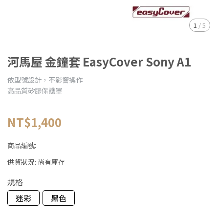
1
/
5
河馬屋 金鐘套 EasyCover Sony A1
依型號設計，不影響操作
高品質矽膠保護罩
NT$1,400
商品編號:
供貨狀況:
尚有庫存
規格
迷彩
黑色