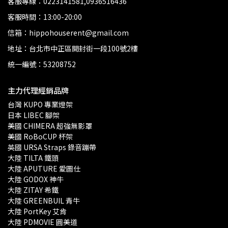
客服專線：0223141581,0936516436
客服時間：13:00-20:00
信箱：hippohouserent@gmail.com
地址：台北市中正區開封街一段100號2樓
統一編號：53208752
主力代理經銷品牌
台灣 KUPO 專業燈架 
日本 LIBEC 腳架
美國 CHIMERA 超強無影罩 
美國 RoBoCUP 杯架
英國 URSA Straps 錄音蹦帶
大陸 TILTA 鐵頭
大陸 APUTURE 愛圖仕
大陸 GODOX 神牛
大陸 ZITAY 希鐵
大陸 GREENBUIL 青牛
大陸 PortKey 艾肯
大陸 PDMOVIE 圓美道