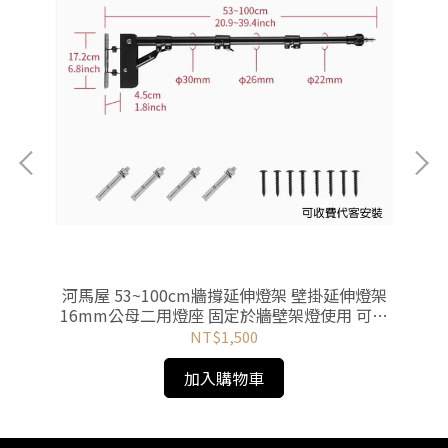
河馬屋 53~100cm牆撐延伸燈架 壁掛延伸燈架
16mm公母二用燈座 固定於牆壁架燈使用 可收
1
費代客安裝
NT$1,500
加入購物車