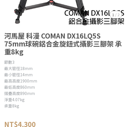
1
/
2
河馬屋 科漫 COMAN DX16LQ5S
75mm球碗鋁合金旋鈕式攝影三腳架 承
重8kg
節數3
最大管徑18mm
最小管徑14mm
最高高度1900mm
最低高度860mm
摺疊高度890mm
淨重4.07kg
承重8kg
NT$4,300