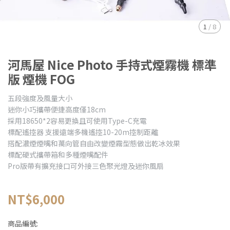
1
/
8
河馬屋 Nice Photo 手持式煙霧機 標準
版 煙機 FOG
五段強度及風量大小
迷你小巧攜帶便捷高度僅18cm
採用18650*2容易更換且可使用Type-C充電
標配遙控器 支援遠端多機遙控10-20m控制距離
搭配濃煙煙嘴和萬向管自由改變煙霧型態做出乾冰效果
標配硬式攜帶箱和多種煙嘴配件
Pro版帶有擴充接口可外接三色聚光燈及迷你風扇
NT$6,000
商品編號: