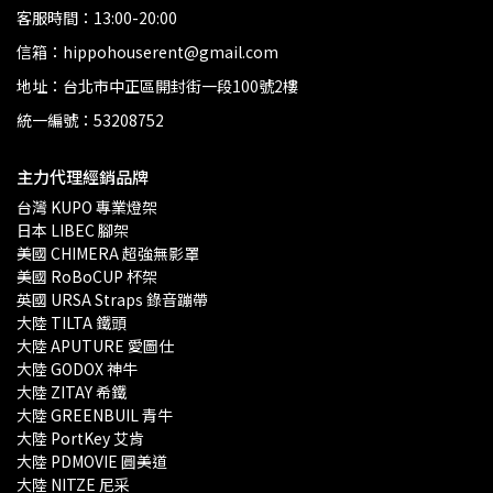
客服時間：13:00-20:00
信箱：hippohouserent@gmail.com
地址：台北市中正區開封街一段100號2樓
統一編號：53208752
主力代理經銷品牌
台灣 KUPO 專業燈架 
日本 LIBEC 腳架
美國 CHIMERA 超強無影罩 
美國 RoBoCUP 杯架
英國 URSA Straps 錄音蹦帶
大陸 TILTA 鐵頭
大陸 APUTURE 愛圖仕
大陸 GODOX 神牛
大陸 ZITAY 希鐵
大陸 GREENBUIL 青牛
大陸 PortKey 艾肯
大陸 PDMOVIE 圓美道
大陸 NITZE 尼采