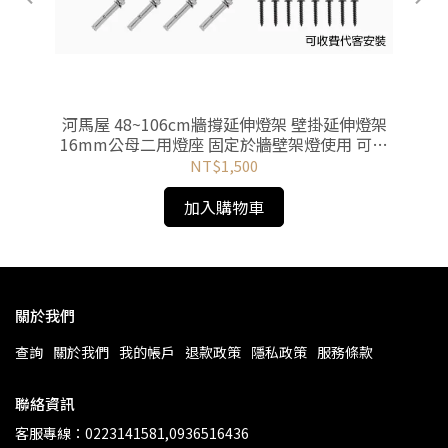
河馬屋 48~106cm牆撐延伸燈架 壁掛延伸燈架
河
16mm公母二用燈座 固定於牆壁架燈使用 可收
1
費代客安裝
NT$1,500
加入購物車
關於我們
查詢
關於我們
我的帳戶
退款政策
隱私政策
服務條款
聯絡資訊
客服專線：0223141581,0936516436