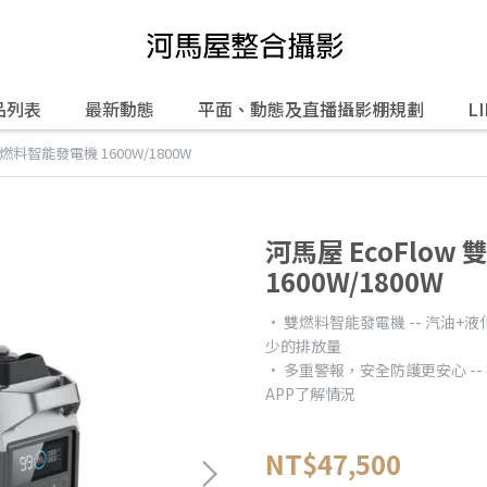
品列表
最新動態
平面、動態及直播攝影棚規劃
L
雙燃料智能發電機 1600W/1800W
河馬屋 EcoFlo
1600W/1800W
• 雙燃料智能發電機 -- 汽油
少的排放量
• 多重警報，安全防護更安心 -
APP了解情況
NT$47,500