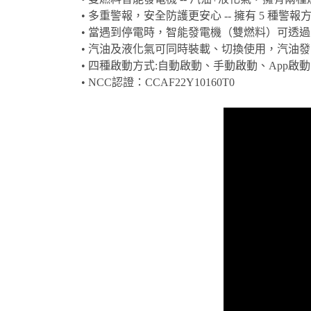
• 多重警報，安全防護更安心 -- 擁有 5 種
• 當遇到停電時，智能發電機（雙燃料）可透過
• 汽油及液化氣可同時裝載、切換使用，汽油發電
• 四種啟動方式:自動啟動、手動啟動、App啟
• NCC認證：CCAF22Y10160T0