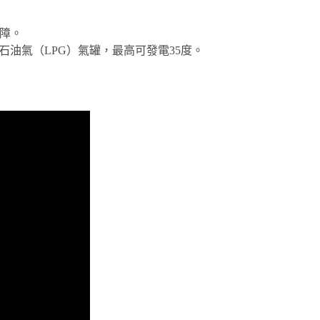
故障。
化石油氣（LPG）氣罐，最高可發電35度。