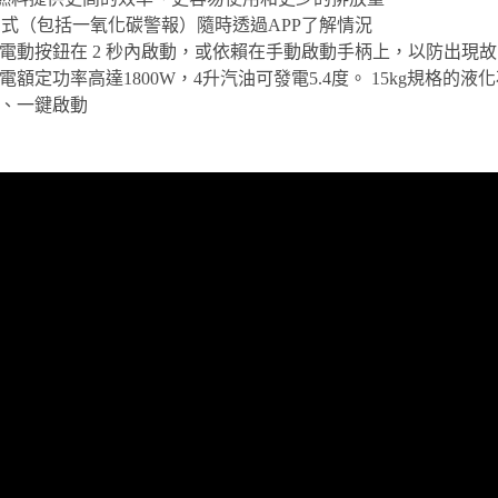
警報方式（包括一氧化碳警報）隨時透過APP了解情況
電動按鈕在 2 秒內啟動，或依賴在手動啟動手柄上，以防出現
額定功率高達1800W，4升汽油可發電5.4度。 15kg規格的液
動、一鍵啟動