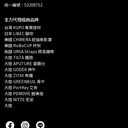
統一編號：53208752
主力代理經銷品牌
台灣 KUPO 專業燈架 
日本 LIBEC 腳架
美國 CHIMERA 超強無影罩 
美國 RoBoCUP 杯架
英國 URSA Straps 錄音蹦帶
大陸 TILTA 鐵頭
大陸 APUTURE 愛圖仕
大陸 GODOX 神牛
大陸 ZITAY 希鐵
大陸 GREENBUIL 青牛
大陸 PortKey 艾肯
大陸 PDMOVIE 圓美道
大陸 NITZE 尼采
大陸 