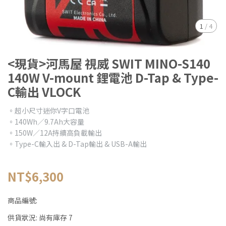
1
/
4
<現貨>河馬屋 視威 SWIT MINO-S140
140W V-mount 鋰電池 D-Tap & Type-
C輸出 VLOCK
。超小尺寸迷你V字口電池
。140Wh／9.7Ah大容量
。150W／12A持續高負載輸出
。Type-C輸入出 & D-Tap輸出 & USB-A輸出
NT$6,300
商品編號:
供貨狀況:
尚有庫存 7