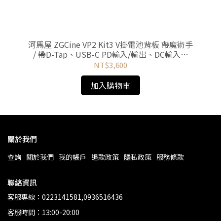
SB
河馬屋 ZGCine VP2 Kit3 V掛電池背板 帶魔術手
河
/ 帶D-Tap、USB-C PD輸入/輸出、DC輸入、
T
LEMO接口
NT$3,600
加入購物車
關於我們
查詢
關於我們
我的帳戶
退款政策
隱私政策
服務條款
聯絡資訊
客服專線：0223141581,0936516436
客服時間：13:00-20:00