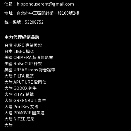
信箱：hippohouserent@gmail.com
地址：台北市中正區開封街一段100號2樓
統一編號：53208752
主力代理經銷品牌
台灣 KUPO 專業燈架 
日本 LIBEC 腳架
美國 CHIMERA 超強無影罩 
美國 RoBoCUP 杯架
英國 URSA Straps 錄音蹦帶
大陸 TILTA 鐵頭
大陸 APUTURE 愛圖仕
大陸 GODOX 神牛
大陸 ZITAY 希鐵
大陸 GREENBUIL 青牛
大陸 PortKey 艾肯
大陸 PDMOVIE 圓美道
大陸 NITZE 尼采
大陸 